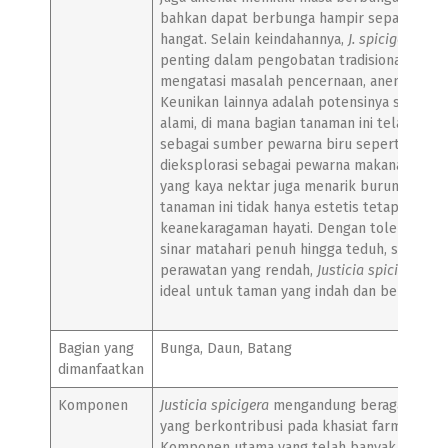
bahkan dapat berbunga hampir sepanjang ta
hangat. Selain keindahannya,
J. spicigera
memi
penting dalam pengobatan tradisional, teru
mengatasi masalah pencernaan, anemia, dan 
Keunikan lainnya adalah potensinya sebagai
alami, di mana bagian tanaman ini telah lam
sebagai sumber pewarna biru seperti indigo,
dieksplorasi sebagai pewarna makanan alam
yang kaya nektar juga menarik burung kolibr
tanaman ini tidak hanya estetis tetapi juga
keanekaragaman hayati. Dengan toleransi ti
sinar matahari penuh hingga teduh, serta k
perawatan yang rendah,
Justicia spicigera
men
ideal untuk taman yang indah dan berfungsi 
Bagian yang
Bunga, Daun, Batang
dimanfaatkan
Komponen
Justicia spicigera
mengandung beragam senya
yang berkontribusi pada khasiat farmakologi
Komponen utama yang telah banyak diteliti 