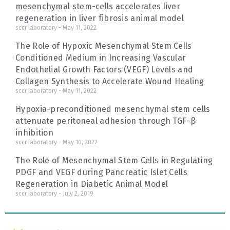
mesenchymal stem-cells accelerates liver
regeneration in liver fibrosis animal model
sccr laboratory
May 11, 2022
The Role of Hypoxic Mesenchymal Stem Cells
Conditioned Medium in Increasing Vascular
Endothelial Growth Factors (VEGF) Levels and
Collagen Synthesis to Accelerate Wound Healing
sccr laboratory
May 11, 2022
Hypoxia-preconditioned mesenchymal stem cells
attenuate peritoneal adhesion through TGF-β
inhibition
sccr laboratory
May 10, 2022
The Role of Mesenchymal Stem Cells in Regulating
PDGF and VEGF during Pancreatic Islet Cells
Regeneration in Diabetic Animal Model
sccr laboratory
July 2, 2019