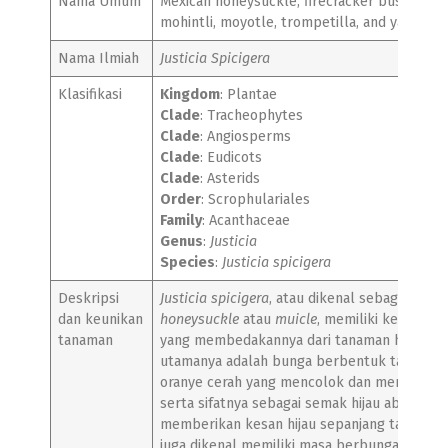
Nama Umum
Mexican honeysuckle, firecracker bush, muic
mohintli, moyotle, trompetilla, and yaxan.
Nama Ilmiah
Justicia Spicigera
Klasifikasi
Kingdom
: Plantae
Clade
: Tracheophytes
Clade
: Angiosperms
Clade
: Eudicots
Clade
: Asterids
Order
: Scrophulariales
Family
: Acanthaceae
Genus
:
Justicia
Species
:
Justicia spicigera
Deskripsi
Justicia spicigera
, atau dikenal sebagai
Mexi
dan keunikan
honeysuckle
atau
muicle
, memiliki keunikan 
tanaman
yang membedakannya dari tanaman hias lainn
utamanya adalah bunga berbentuk tabung 
oranye cerah yang mencolok dan menarik pe
serta sifatnya sebagai semak hijau abadi (
eve
memberikan kesan hijau sepanjang tahun. Ta
juga dikenal memiliki masa berbunga yang p