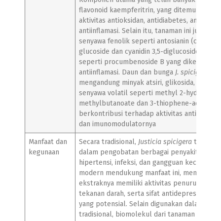
flavonoid kaempferitrin, yang ditemukan mem
aktivitas antioksidan, antidiabetes, antikanke
antiinflamasi. Selain itu, tanaman ini juga m
senyawa fenolik seperti antosianin (cyanidin
glucoside dan cyanidin 3,5-diglucoside), sert
seperti procumbenoside B yang diketahui me
antiinflamasi. Daun dan bunga
J. spicigera
jug
mengandung minyak atsiri, glikosida, serta 
senyawa volatil seperti methyl 2-hydroxy-2-
methylbutanoate dan 3-thiophene-acetic aci
berkontribusi terhadap aktivitas antibakteri,
dan imunomodulatornya
Manfaat dan
Secara tradisional,
Justicia spicigera
telah di
kegunaan
dalam pengobatan berbagai penyakit seperti
hipertensi, infeksi, dan gangguan kecemasan.
modern mendukung manfaat ini, menunjukk
ekstraknya memiliki aktivitas penurun gula d
tekanan darah, serta sifat antidepresan dan 
yang potensial. Selain digunakan dalam pen
tradisional, biomolekul dari tanaman ini kini 