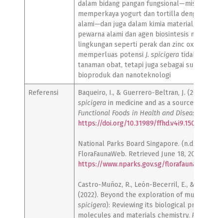
dalam bidang pangan fungsional—misalnya 
memperkaya yogurt dan tortilla dengan ant
alami—dan juga dalam kimia material, terma
pewarna alami dan agen biosintesis nanopar
lingkungan seperti perak dan zinc oxide. Hal 
memperluas potensi
J. spicigera
tidak hanya
tanaman obat, tetapi juga sebagai sumber in
bioproduk dan nanoteknologi
Referensi
Baqueiro, I., & Guerrero-Beltran, J. (2014). 
spicigera
in medicine and as a source of pig
Functional Foods in Health and Disease, 4
(9)
https://doi.org/10.31989/ffhd.v4i9.150
National Parks Board Singapore. (n.d.).
Justi
FloraFaunaWeb. Retrieved June 18, 2025, fro
https://www.nparks.gov.sg/florafaunaweb/f
Castro-Muñoz, R., León-Becerril, E., & Garcí
(2022). Beyond the exploration of muicle (
Ju
spicigera
): Reviewing its biological propertie
molecules and materials chemistry.
Processe