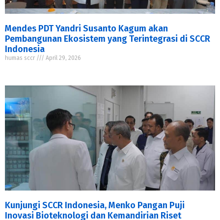
Mendes PDT Yandri Susanto Kagum akan
Pembangunan Ekosistem yang Terintegrasi di SCCR
Indonesia
humas sccr
April 29, 2026
Kunjungi SCCR Indonesia, Menko Pangan Puji
Inovasi Bioteknologi dan Kemandirian Riset