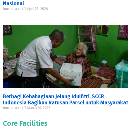
Nasional
humas sccr
April 23, 2026
Berbagi Kebahagiaan Jelang Idulfitri, SCCR
Indonesia Bagikan Ratusan Parsel untuk Masyarakat
humas sccr
March 10, 2026
Core Facilities