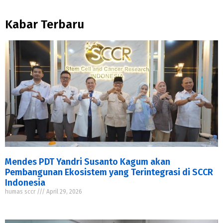
Kabar Terbaru
Mendes PDT Yandri Susanto Kagum akan
Pembangunan Ekosistem yang Terintegrasi di SCCR
Indonesia
humas sccr
April 29, 2026