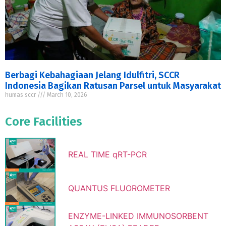
Berbagi Kebahagiaan Jelang Idulfitri, SCCR
Indonesia Bagikan Ratusan Parsel untuk Masyarakat
humas sccr
March 10, 2026
Core Facilities
REAL TIME qRT-PCR
QUANTUS FLUOROMETER
ENZYME-LINKED IMMUNOSORBENT