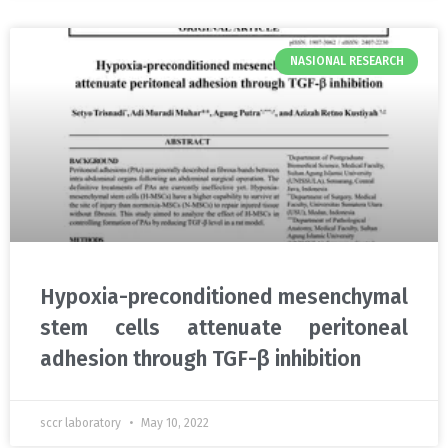
NASIONAL RESEARCH
Hypoxia-preconditioned mesenchymal
stem cells attenuate peritoneal
adhesion through TGF-β inhibition
sccr laboratory
May 10, 2022